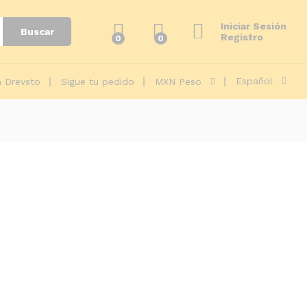
Iniciar Sesión
Buscar
Registro
0
0
Español
 Drevsto
Sigue tu pedido
MXN Peso