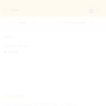
care
0
Inici
Sort by latest
Filter
TIRTZA
Caja de Dientes
$
200.00
Drevsto
José Vasconcelos 316 66250 Mty, NL, México.