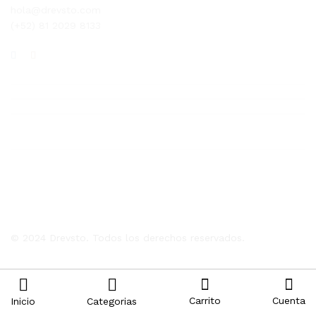
hola@drevsto.com
(+52) 81 2029 8133
© 2024 Drevsto. Todos los derechos reservados.
Carrito
Cuenta
Inicio
Categorias