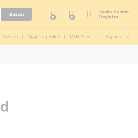
Iniciar Sesión
Buscar
Registro
0
0
Español
 Drevsto
Sigue tu pedido
MXN Peso
ad