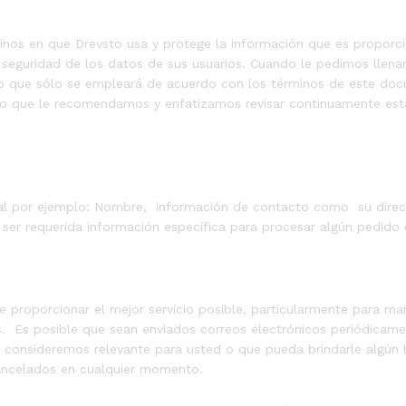
minos en que Drevsto usa y protege la información que es proporc
seguridad de los datos de sus usuarios. Cuando le pedimos llena
o que sólo se empleará de acuerdo con los términos de este docu
lo que le recomendamos y enfatizamos revisar continuamente est
al por ejemplo: Nombre, información de contacto como su direcc
er requerida información específica para procesar algún pedido o
e proporcionar el mejor servicio posible, particularmente para ma
s. Es posible que sean enviados correos electrónicos periódicamen
e consideremos relevante para usted o que pueda brindarle algún b
cancelados en cualquier momento.