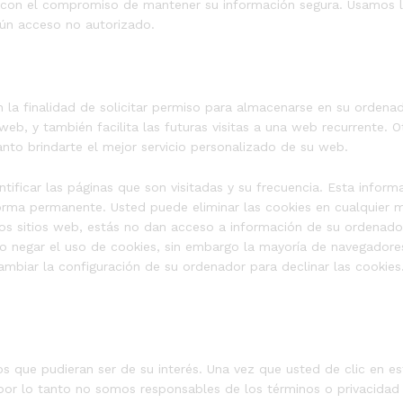
con el compromiso de mantener su información segura. Usamos l
ún acceso no autorizado.
 la finalidad de solicitar permiso para almacenarse en su ordenado
eb, y también facilita las futuras visitas a una web recurrente. O
nto brindarte el mejor servicio personalizado de su web.
tificar las páginas que son visitadas y su frecuencia. Esta infor
 forma permanente. Usted puede eliminar las cookies en cualquie
los sitios web, estás no dan acceso a información de su ordenador
 o negar el uso de cookies, sin embargo la mayoría de navegador
biar la configuración de su ordenador para declinar las cookies. 
ios que pudieran ser de su interés. Una vez que usted de clic en 
y por lo tanto no somos responsables de los términos o privacidad 